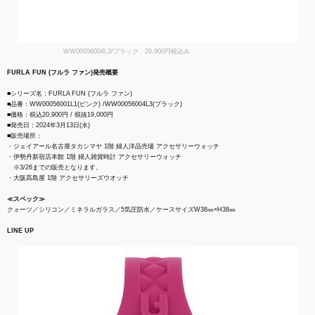
WW00056004L3/ブラック 20,900円税込み
FURLA FUN (フルラ ファン)発売概要
■シリーズ名：FURLA FUN (フルラ ファン)
■品番：WW00056001L1(ピンク) /WW00056004L3​(ブラック)
■価格：税込20,900円 / 税抜19,000円
■発売日：2024年3月13日(水)
■販売場所：
・ジェイアール名古屋タカシマヤ 1階 婦人洋品売場 アクセサリーウォッチ
・伊勢丹新宿店本館 1階 婦人雑貨時計 アクセサリーウォッチ
※3/26までの販売となります。
・大阪髙島屋 1階 アクセサリーズウオッチ
≪スペック≫
クォーツ／シリコン／ミネラルガラス／5気圧防水／ケースサイズW38㎜×H38㎜
LINE UP