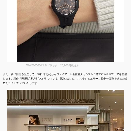
WW00056004L3/ブラック 20,900円税込み
また、新作発売を記念して、3月13日(水)からジェイアール名古屋タカシマヤ 1階でPOP-UPフェアを開催
します。新作「FURLA FUN (フルラ ファン )」2型をはじめ、フルラジュエリーも2024年新作を含めた多
数をラインナップいたします。