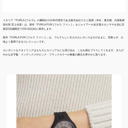
イタリア『FURLA (フルラ)』の腕時計の日本代理店である株式会社ウエニ貿易（本社：東京都、代表取締
役社長:宮上光喜）は、新作『FURLA FUN (フルラ ファン ) 』をジェイアール名古屋タカシマヤを含む百
貨店3店舗限定で3月13日(水)に発売します。
新作『FURLA FUN (フルラ ファン ) 』は、フルラらしい大人のエレガンスはそのままに、気取らず、心
地よく着用できるコレクションです。
エレガントなスタイリングはもちろんカジュアルにも溶け込み、こなれ感をプラスしてくれます。きらび
やかな文字盤・インデックスやピンク・ブラックカラーが春夏の腕元を華やかに彩ります。